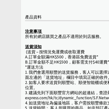
產品資料
注意事項
所有於網店購買之產品不適用於到店服務。
送貨須知
(送貨 – 按情況免運費或收取運費
A. 訂單金額滿HK$500，香港區免費送貨*
B. 訂單金額不足HK$500，顧客需支付$40運費
*運送方法
1. 我們會選用順豐的送貨服務，客人可以選
面左邊的「送貨地址」欄目中填寫正確的收件
2. 如客人要求送貨到順豐站、順便智能櫃
位置。
3. 建議先到下面順豐官方網站的超連結，查證最新取
express.com/hk/tc/dynamic_function/S.F.Net
4. 如送貨地址為偏遠地區，客户需按順豐條
5. 送貨時間： 客人所購買的商品，如非預