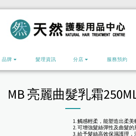
品牌
髮理資訊
分店
服務預約
MB 亮麗曲髮乳霜250M
1. 觸感輕柔，能塑造出柔
2. 可增強髮絲彈性及曲髮
3. 給予髮絲高效保濕護理