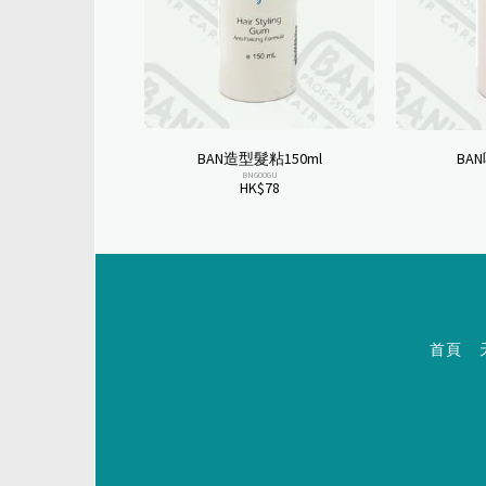
BAN造型髮粘150ml
BA
BNG00GU
HK$
78
首頁