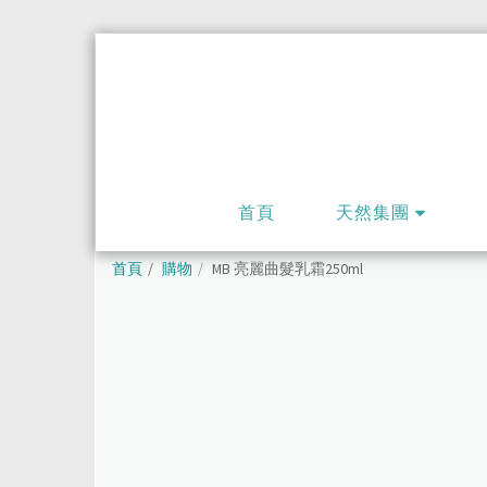
首頁
天然集團
首頁
購物
MB 亮麗曲髮乳霜250ml