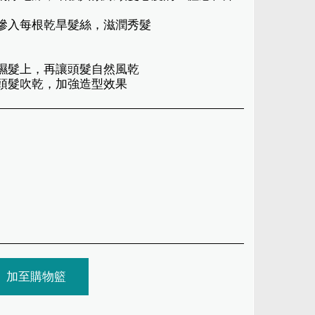
間滲入每根乾旱髮絲，滋潤秀髮
於濕髮上，再讓頭髮自然風乾
把頭髮吹乾，加強造型效果
加至購物籃