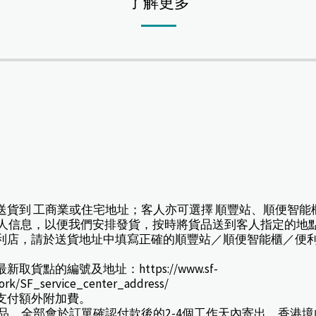
了解更多
*
擇送貨到 工商業或住宅地址；客人亦可選擇 順豐站、順便智能
人信息，以便我們安排發貨，按時將貨品送到客人指定的地
或便利店，請於送貨地址中填寫正確的順豐站／順便智能櫃／便
貨點的編號及地址：https://www.sf-
work/SF_service_center_address/
款支付額外附加費。
訂產品，全部會於訂單確認付款後的2-4個工作天內寄出。香