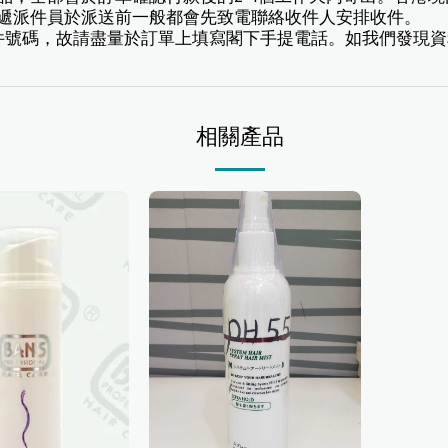
速遞派件員於派送前一般都會先致電聯絡收件人安排收件。
豐速遞寄件號碼，故請盡量於訂單上填寫閣下手提電話。如我們發
相關產品