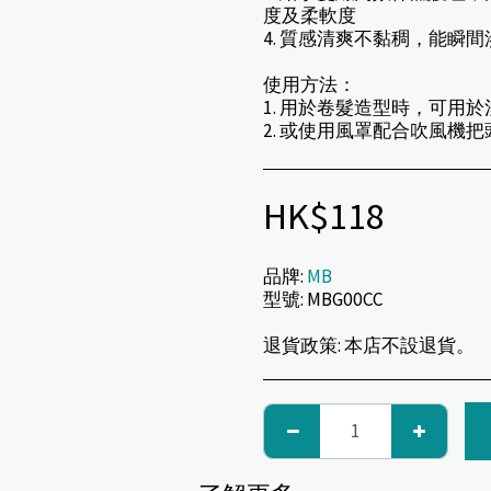
度及柔軟度
4. 質感清爽不黏稠，能瞬
使用方法：
1. 用於卷髮造型時，可用
2. 或使用風罩配合吹風機
HK$
118
品牌:
MB
型號:
MBG00CC
退貨政策:
本店不設退貨。