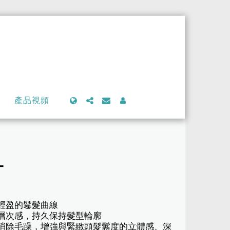
產品視頻
L
美輕盈的鬈髮曲線
的層次感，持久保持髮型輪廓
，消除毛躁，增強與緊緻頭髮鬈度的立體感、深