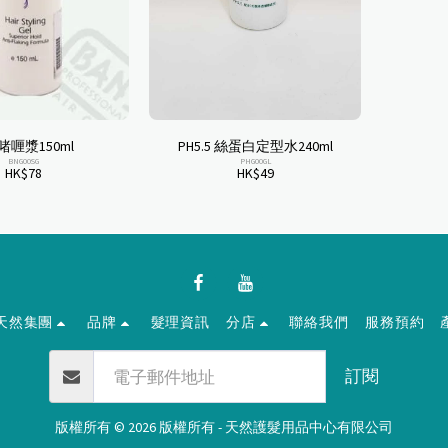
N啫喱漿150ml
PH5.5 絲蛋白定型水240ml
BNG00SG
PHG00GL
HK$
78
HK$
49
天然集團
品牌
髮理資訊
分店
聯絡我們
服務預約
訂閱
版權所有 © 2026 版權所有 -
天然護髮用品中心有限公司