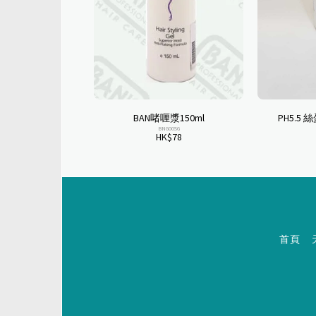
BAN啫喱漿150ml
PH5.5
BNG00SG
HK$
78
首頁