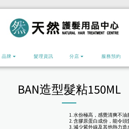
品牌
髮理資訊
分店
服務預約
BAN造型髮粘150ML
1. 水份極高，感覺清爽不油
2. 含膠原蛋白成份，能令
3. 減少紫外線及其他熱力