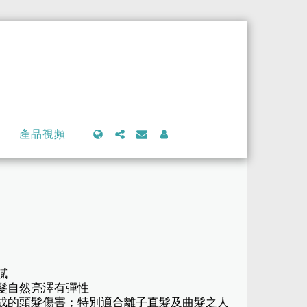
產品視頻
膩
頭髮自然亮澤有彈性
造成的頭髮傷害；特別適合離子直髮及曲髮之人