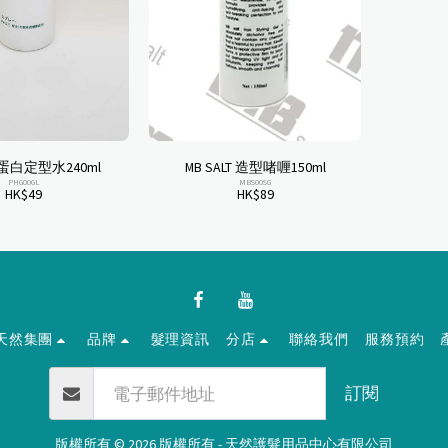
 絲蛋白定型水240ml
MB SALT 造型啫喱150ml
PHG00GL
MBS00SG
HK$
49
HK$
89
天然集團
品牌
髮理資訊
分店
聯絡我們
服務預約
訂閱
版權所有 © 2026 版權所有 -
天然護髮用品中心有限公司