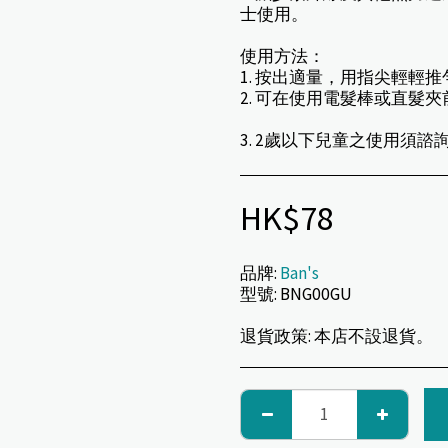
士使用。
使用方法：
1. 按出適量，用指尖輕輕
2. 可在使用電髮棒或直髮
3. 2歲以下兒童之使用須諮
HK$
78
品牌:
Ban's
型號:
BNG00GU
退貨政策:
本店不設退貨。