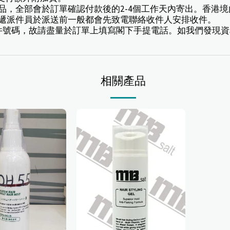
訂產品，全部會於訂單確認付款後的2-4個工作天內寄出。香
速遞派件員於派送前一般都會先致電聯絡收件人安排收件。
豐速遞寄件號碼，故請盡量於訂單上填寫閣下手提電話。如我們發
相關產品