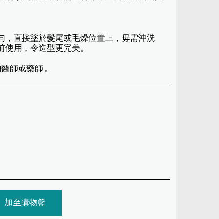
推勻，直接塗於髮尾或毛燥位置上，毋需沖洗
夾前使用，令造型更完美。
詢醫師或藥師 。
加至購物籃