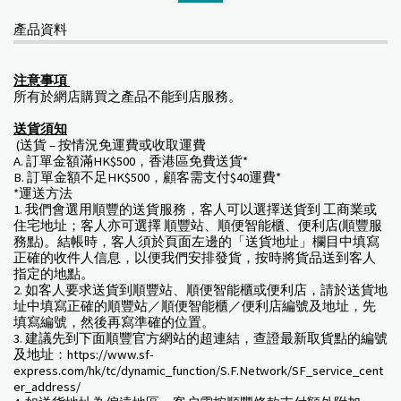
產品資料
注意事項
所有於網店購買之產品不能到店服務。
送貨須知
(送貨 – 按情況免運費或收取運費
A. 訂單金額滿HK$500，香港區免費送貨*
B. 訂單金額不足HK$500，顧客需支付$40運費*
*運送方法
1. 我們會選用順豐的送貨服務，客人可以選擇送貨到 工商業或
住宅地址；客人亦可選擇 順豐站、順便智能櫃、便利店(順豐服
務點)。結帳時，客人須於頁面左邊的「送貨地址」欄目中填寫
正確的收件人信息，以便我們安排發貨，按時將貨品送到客人
指定的地點。
2. 如客人要求送貨到順豐站、順便智能櫃或便利店，請於送貨地
址中填寫正確的順豐站／順便智能櫃／便利店編號及地址，先
填寫編號，然後再寫準確的位置。
3. 建議先到下面順豐官方網站的超連結，查證最新取貨點的編號
及地址：https://www.sf-
express.com/hk/tc/dynamic_function/S.F.Network/SF_service_cent
er_address/