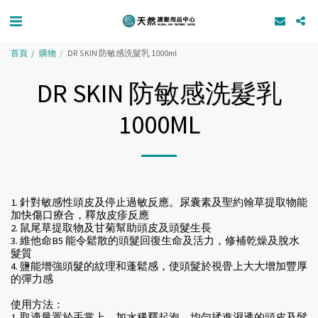
首頁
購物
DR SKIN 防敏感洗髮乳 1000ml
DR SKIN 防敏感洗髮乳
1000ML
1. 針對敏感性頭皮及停止過敏反應。尿囊素及聖約翰草提取物能
加快傷口療合，釋放皮疹反應
2. 鼠尾草提取物及甘菊幫助頭皮及頭髮生長
3. 維他命B5 能令鬆散的頭髮回復生命及活力，修補乾燥及脫水
髮質
4. 鹽能增強頭髮的紋理和蓬鬆感，使頭髮於視䁷上大大增加豐厚
的彈力感
使用方法：
1. 取適量置於手掌上，加水稀釋起泡，均勻揉進濕透的頭皮及髮