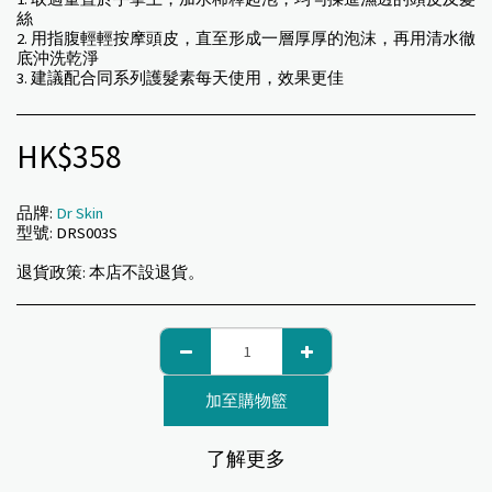
絲
2. 用指腹輕輕按摩頭皮，直至形成一層厚厚的泡沫，再用清水徹
底沖洗乾淨
3. 建議配合同系列護髮素每天使用，效果更佳
HK$
358
品牌:
Dr Skin
型號:
DRS003S
退貨政策:
本店不設退貨。
加至購物籃
了解更多