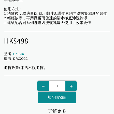
使用方法：
1. 洗髮後，取適量Dr. Skin 咖啡因護髮素均勻塗抹於濕透的頭髮
2. 輕輕按摩，再用微暖而偏凍的清水徹底沖洗乾淨
3. 建議配合同系列咖啡因洗髮乳每天使用，效果更佳
HK$
498
品牌:
Dr Skin
型號:
DRC00CC
退貨政策:
本店不設退貨。
加至購物籃
了解更多