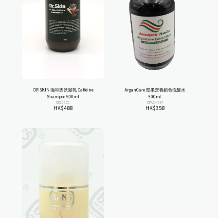
DR SKIN 咖啡因洗髮乳 Caffeine
ArganCare 堅果營養鎖色洗髮水
Shampoo 500ml
500ml
DRC00CC
DPAC-409P
HK$
488
HK$
358