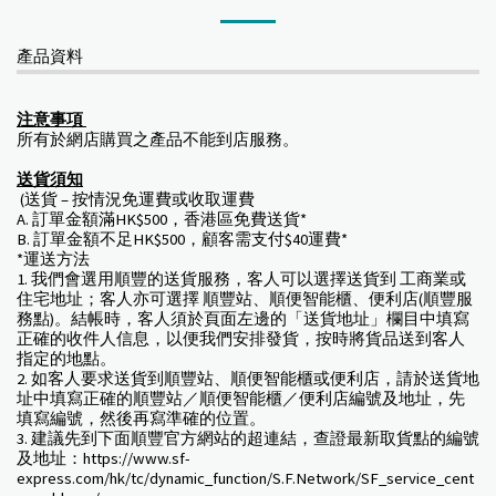
產品資料
注意事項
所有於網店購買之產品不能到店服務。
送貨須知
(送貨 – 按情況免運費或收取運費
A. 訂單金額滿HK$500，香港區免費送貨*
B. 訂單金額不足HK$500，顧客需支付$40運費*
*運送方法
1. 我們會選用順豐的送貨服務，客人可以選擇送貨到 工商業或
住宅地址；客人亦可選擇 順豐站、順便智能櫃、便利店(順豐服
務點)。結帳時，客人須於頁面左邊的「送貨地址」欄目中填寫
正確的收件人信息，以便我們安排發貨，按時將貨品送到客人
指定的地點。
2. 如客人要求送貨到順豐站、順便智能櫃或便利店，請於送貨地
址中填寫正確的順豐站／順便智能櫃／便利店編號及地址，先
填寫編號，然後再寫準確的位置。
3. 建議先到下面順豐官方網站的超連結，查證最新取貨點的編號
及地址：https://www.sf-
express.com/hk/tc/dynamic_function/S.F.Network/SF_service_cent