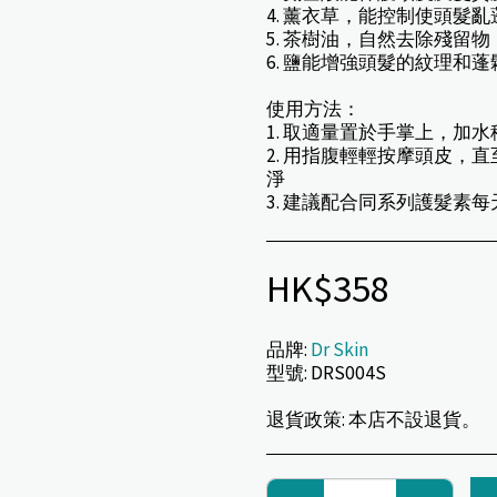
4. 薰衣草，能控制使頭髮
5. 茶樹油，自然去除殘留物
6. 鹽能增強頭髮的紋理和
使用方法：
1. 取適量置於手掌上，加
2. 用指腹輕輕按摩頭皮，
淨
3. 建議配合同系列護髮素
HK$
358
品牌:
Dr Skin
型號:
DRS004S
退貨政策:
本店不設退貨。