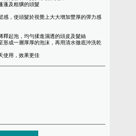
亂蓬蓬及粗獷的頭髮
蓬鬆感，使頭髮於視覺上大大增加豐厚的彈力感
水稀釋起泡，均勻揉進濕透的頭皮及髮絲
直至形成一層厚厚的泡沫，再用清水徹底沖洗乾
每天使用，效果更佳