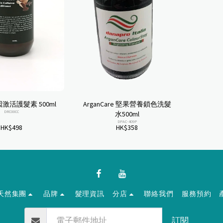
因激活護髮素 500ml
ArganCare 堅果營養鎖色洗髮
DRC00CC
水500ml
DPAC-409P
HK$
498
HK$
358
天然集團
品牌
髮理資訊
分店
聯絡我們
服務預約
訂閱