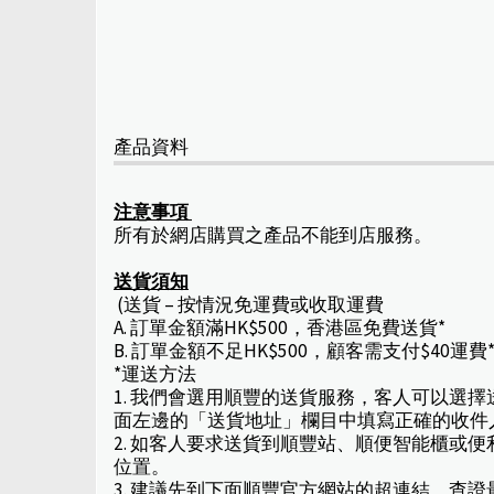
產品資料
注意事項
所有於網店購買之產品不能到店服務。
送貨須知
(送貨 – 按情況免運費或收取運費
A. 訂單金額滿HK$500，香港區免費送貨*
B. 訂單金額不足HK$500，顧客需支付$40運費
*運送方法
1. 我們會選用順豐的送貨服務，客人可以選
面左邊的「送貨地址」欄目中填寫正確的收件
2. 如客人要求送貨到順豐站、順便智能櫃
位置。
3. 建議先到下面順豐官方網站的超連結，查證最新取