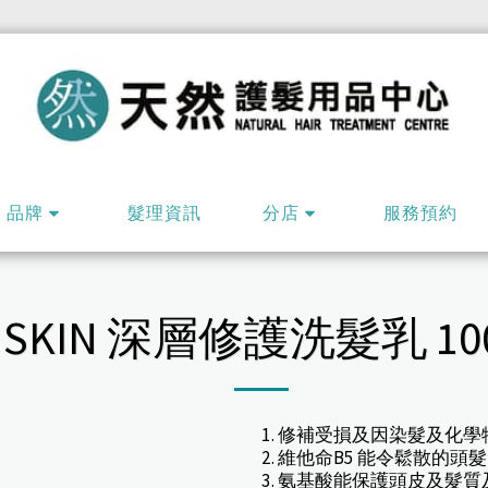
品牌
髮理資訊
分店
服務預約
 SKIN 深層修護洗髮乳 10
1. 修補受損及因染髮及化
2. 維他命B5 能令鬆散
3. 氨基酸能保護頭皮及髮