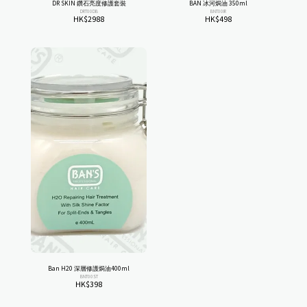
DR SKIN 鑽石亮度修護套裝
BAN 冰河焗油 350ml
DRT00DB
BNT00IR
HK$
2988
HK$
498
Ban H20 深層修護焗油400ml
BNT00ST
HK$
398