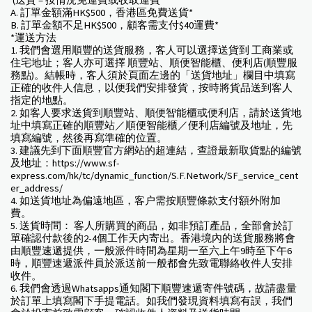
(送貨 – 按情況免運費或收取運費
A. 訂單金額滿HK$500，香港區免費送貨*
B. 訂單金額不足HK$500，顧客需支付$40運費*
*運送方法
1. 我們會選用順豐的送貨服務，客人可以選擇送貨到 工商業或
住宅地址；客人亦可選擇 順豐站、順便智能櫃、便利店(順豐服
務點)。結帳時，客人須於頁面左邊的「送貨地址」欄目中填寫
正確的收件人信息，以便我們安排發貨，按時將貨品送到客人
指定的地點。
2. 如客人要求送貨到順豐站、順便智能櫃或便利店，請於送貨地
址中填寫正確的順豐站／順便智能櫃／便利店編號及地址，先
填寫編號，然後再寫準確的位置。
3. 建議先到下面順豐官方網站的超連結，查證最新取貨點的編號
及地址：https://www.sf-
express.com/hk/tc/dynamic_function/S.F.Network/SF_service_cent
er_address/
4. 如送貨地址為偏遠地區，客户需按順豐條款支付額外附加
費。
5. 送貨時間： 客人所購買的商品，如非預訂產品，全部會於訂
單確認付款後的2-4個工作天內寄出。香港境內的送貨服務將會
由順豐速遞提供，一般派件時間為星期一至六上午9時至下午6
時，順豐速遞派件員於派送前一般都會先致電聯絡收件人安排
收件。
6. 我們會透過Whatsapps通知閣下順豐速遞寄件號碼，故請盡量
於訂單上填寫閣下手提電話。如我們發現資料填寫有誤，我們