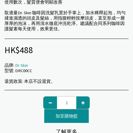
使用數次，髮質便會明顯改善
取適量Dr. Skin 咖啡因洗髮乳置於手掌上，加水稀釋起泡，均勻
揉進濕透的頭皮及髮絲，用指腹輕輕按摩頭皮，直至形成一層
厚厚的泡沫，再用清水徹底沖洗乾淨。建議配合同系列咖啡因
護髮素每天使用，效果更佳。
HK$
488
品牌:
Dr Skin
型號:
DRC00CC
退貨政策:
本店不設退貨。
加至購物籃
了解更多