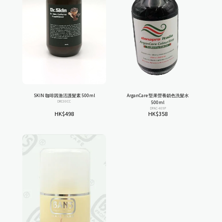
SKIN 咖啡因激活護髮素 500ml
ArganCare 堅果營養鎖色洗髮水
DRC00CC
500ml
DPAC-409P
HK$
498
HK$
358