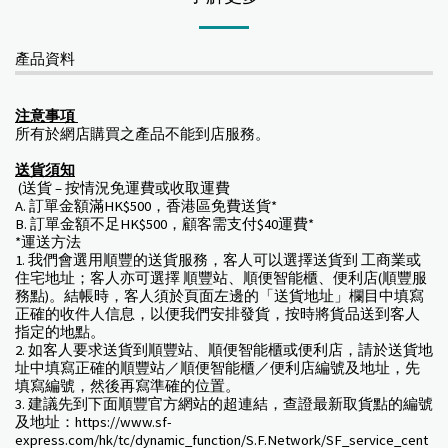
產品資料
注意事項
所有於網店購買之產品不能到店服務。
送貨須知
(送貨 – 按情況免運費或收取運費
A. 訂單金額滿HK$500，香港區免費送貨*
B. 訂單金額不足HK$500，顧客需支付$40運費*
*運送方法
1. 我們會選用順豐的送貨服務，客人可以選擇送貨到 工商業或
住宅地址；客人亦可選擇 順豐站、順便智能櫃、便利店(順豐服
務點)。結帳時，客人須於頁面左邊的「送貨地址」欄目中填寫
正確的收件人信息，以便我們安排發貨，按時將貨品送到客人
指定的地點。
2. 如客人要求送貨到順豐站、順便智能櫃或便利店，請於送貨地
址中填寫正確的順豐站／順便智能櫃／便利店編號及地址，先
填寫編號，然後再寫準確的位置。
3. 建議先到下面順豐官方網站的超連結，查證最新取貨點的編號
及地址：https://www.sf-
express.com/hk/tc/dynamic_function/S.F.Network/SF_service_cent