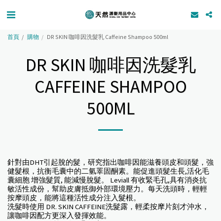
首頁
購物
DR SKIN 咖啡因洗髮乳 Caffeine Shampoo 500ml
DR SKIN 咖啡因洗髮乳
CAFFEINE SHAMPOO
500ML
針對由DHT引起脫的髮，研究指出咖啡因能滋養頭皮和頭髮，強
健髮根，抗衡毛囊中的二氫睪固酮素。能促進頭髮生長,活化毛
囊細胞 增強髮質, 能減慢脫髮。 Leviall 有收緊毛孔,具有消炎抗
敏活性成份，幫助皮膚抵御外部環境壓力。每天洗頭時，輕輕
按摩頭皮，能將這種活性成分注入髮根。
洗髮時使用 DR. SKIN CAFFEINE洗髮露，輕柔按摩片刻才沖水，
讓咖啡因配方更深入發揮效能。