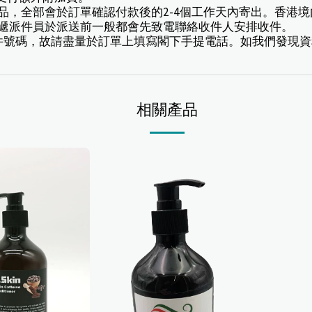
訂產品，全部會於訂單確認付款後的2-4個工作天內寄出。香
速遞派件員於派送前一般都會先致電聯絡收件人安排收件。
豐速遞寄件號碼，故請盡量於訂單上填寫閣下手提電話。如我們發
相關產品