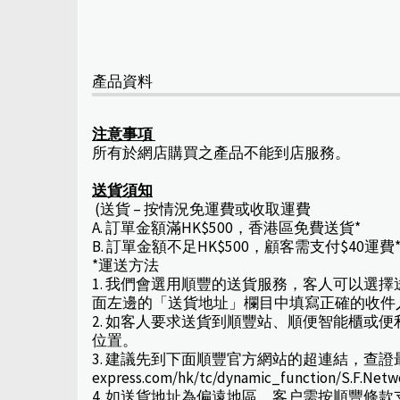
產品資料
注意事項
所有於網店購買之產品不能到店服務。
送貨須知
(送貨 – 按情況免運費或收取運費
A. 訂單金額滿HK$500，香港區免費送貨*
B. 訂單金額不足HK$500，顧客需支付$40運費
*運送方法
1. 我們會選用順豐的送貨服務，客人可以選
面左邊的「送貨地址」欄目中填寫正確的收件
2. 如客人要求送貨到順豐站、順便智能櫃
位置。
3. 建議先到下面順豐官方網站的超連結，查證最新取
express.com/hk/tc/dynamic_function/S.F.Net
4. 如送貨地址為偏遠地區，客户需按順豐條