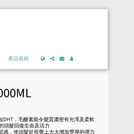
產品視頻
00ML
，如DHT，毛醣素能令髮質濃密有光澤及柔軟
鬆散的頭髮回復生命及活力
蓬鬆感，使頭髮於視覺上大大增加豐厚的彈力