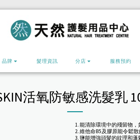
品牌
髮理資訊
分店
服務預約
 SKIN活氧防敏感洗髮乳 10
1. 能清除環境中的殘留物
2. 維他命B5及膠原能令
3. 鹽能增強頭髮的紋理和