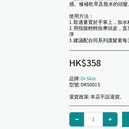
感。修補乾旱及脫水的頭髮
使用方法：
1. 取適量置於手掌上，加
2. 用指腹輕輕按摩頭皮，
淨
3. 建議配合同系列護髮素
HK$
358
品牌:
Dr Skin
型號:
DRS001S
退貨政策:
本店不設退貨。