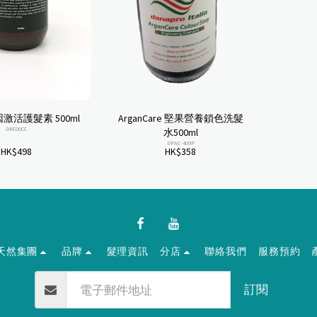
因激活護髮素 500ml
ArganCare 堅果營養鎖色洗髮
DRC00CC
水500ml
DPAC-409P
HK$
498
HK$
358
天然集團
品牌
髮理資訊
分店
聯絡我們
服務預約
訂閱