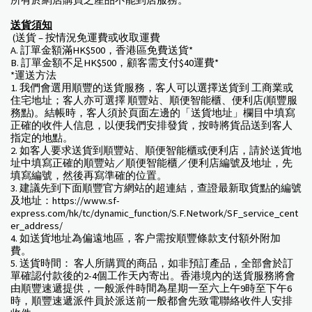
所有於網店購買之產品不能到店服務。
送貨須知
(送貨 – 按情況免運費或收取運費
A. 訂單金額滿HK$500，香港區免費送貨*
B. 訂單金額不足HK$500，顧客需支付$40運費*
*運送方法
1. 我們會選用順豐的送貨服務，客人可以選擇送貨到 工商業或
住宅地址；客人亦可選擇 順豐站、順便智能櫃、便利店(順豐服
務點)。結帳時，客人須於頁面左邊的「送貨地址」欄目中填寫
正確的收件人信息，以便我們安排發貨，按時將貨品送到客人
指定的地點。
2. 如客人要求送貨到順豐站、順便智能櫃或便利店，請於送貨地
址中填寫正確的順豐站／順便智能櫃／便利店編號及地址，先
填寫編號，然後再寫準確的位置。
3. 建議先到下面順豐官方網站的超連結，查證最新取貨點的編號
及地址：https://www.sf-
express.com/hk/tc/dynamic_function/S.F.Network/SF_service_cent
er_address/
4. 如送貨地址為偏遠地區，客户需按順豐條款支付額外附加
費。
5. 送貨時間： 客人所購買的商品，如非預訂產品，全部會於訂
單確認付款後的2-4個工作天內寄出。香港境內的送貨服務將會
由順豐速遞提供，一般派件時間為星期一至六上午9時至下午6
時，順豐速遞派件員於派送前一般都會先致電聯絡收件人安排