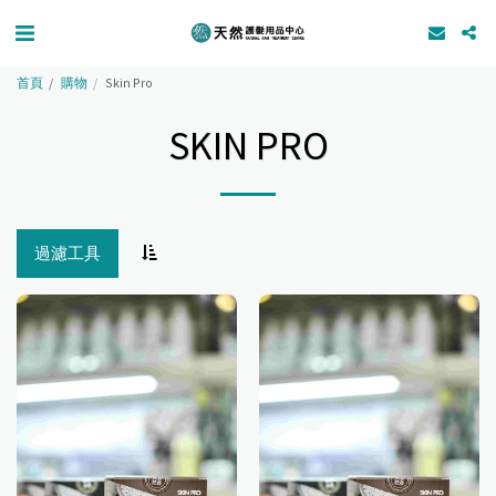
首頁
購物
Skin Pro
SKIN PRO
過濾工具