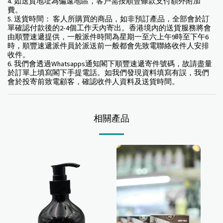
4. 如送貨地址為偏遠地區，客户需按順豐條款支付額外附加
費。
5. 送貨時間： 客人所購買的商品，如非預訂產品，全部會於訂
單確認付款後的2-4個工作天內寄出。香港境內的送貨服務將會
由順豐速遞提供，一般派件時間為星期一至六上午9時至下午6
時，順豐速遞派件員於派送前一般都會先致電聯絡收件人安排
收件。
6. 我們會透過Whatsapps通知閣下順豐速遞寄件號碼，故請盡量
於訂單上填寫閣下手提電話。如我們發現資料填寫有誤，我們
會於投寄前致電顧客，確認收件人資料及送貨時間。
相關產品