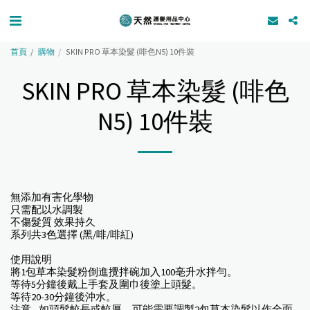
首頁
購物
SKIN PRO 草本染髮 (啡色N5) 10件裝
SKIN PRO 草本染髮 (啡色
N5) 10件裝
無添加有害化學物
只需配以水調製
不傷髮質 效果持久
系列共3色選擇 (黑/啡/啡紅)
使用說明
將1包草本染髮粉倒進攪拌碗加入100亳升水拌勻。
等待5分鐘後戴上手套及圍巾後塗上頭髮。
等待20-30分鐘後沖水。
注意 - 如頭髮較長或較厚，可能需要調製2包草本染髮以作全面