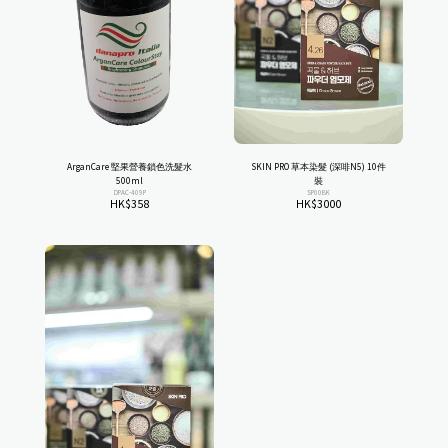
ArganCare 堅果營養鎖色洗髮水
SKIN PRO 草本染髮 (深啡N5) 10件
500ml
裝
DPAC-409P
SP00BK
HK$
358
HK$
3000