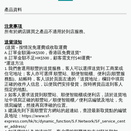
產品資料
注意事項
所有於網店購買之產品不適用於到店服務。
送貨須知
(送貨 – 按情況免運費或收取運費
A. 訂單金額滿HK$500，香港區免費送貨*
B. 訂單金額不足HK$500，顧客需支付$40運費*
*運送方法
1. 我們會選用順豐的送貨服務，客人可以選擇送貨到 工商業或
住宅地址；客人亦可選擇 順豐站、順便智能櫃、便利店(順豐服
務點)。結帳時，客人須於頁面左邊的「送貨地址」欄目中填寫
正確的收件人信息，以便我們安排發貨，按時將貨品送到客人
指定的地點。
2. 如客人要求送貨到順豐站、順便智能櫃或便利店，請於送貨地
址中填寫正確的順豐站／順便智能櫃／便利店編號及地址，先
填寫編號，然後再寫準確的位置。
3. 建議先到下面順豐官方網站的超連結，查證最新取貨點的編號
及地址：https://www.sf-
express.com/hk/tc/dynamic_function/S.F.Network/SF_service_cent
er_address/