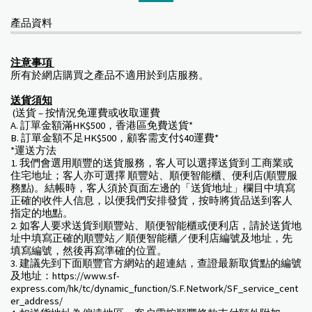
產品資料
注意事項
所有於網店購買之產品不適用於到店服務。
送貨須知
(送貨 – 按情況免運費或收取運費
A. 訂單金額滿HK$500，香港區免費送貨*
B. 訂單金額不足HK$500，顧客需支付$40運費*
*運送方法
1. 我們會選用順豐的送貨服務，客人可以選擇送貨到 工商業或
住宅地址；客人亦可選擇 順豐站、順便智能櫃、便利店(順豐服
務點)。結帳時，客人須於頁面左邊的「送貨地址」欄目中填寫
正確的收件人信息，以便我們安排發貨，按時將貨品送到客人
指定的地點。
2. 如客人要求送貨到順豐站、順便智能櫃或便利店，請於送貨地
址中填寫正確的順豐站／順便智能櫃／便利店編號及地址，先
填寫編號，然後再寫準確的位置。
3. 建議先到下面順豐官方網站的超連結，查證最新取貨點的編號
及地址：https://www.sf-
express.com/hk/tc/dynamic_function/S.F.Network/SF_service_cent
er_address/