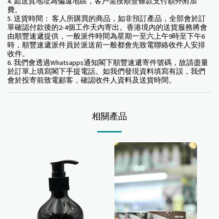
4. 如送貨地址為偏遠地區，客户需按順豐條款支付額外附加
費。
5. 送貨時間： 客人所購買的商品，如非預訂產品，全部會於訂
單確認付款後的2-4個工作天內寄出。香港境內的送貨服務將會
由順豐速遞提供，一般派件時間為星期一至六上午9時至下午6
時，順豐速遞派件員於派送前一般都會先致電聯絡收件人安排
收件。
6. 我們會透過Whatsapps通知閣下順豐速遞寄件號碼，故請盡量
於訂單上填寫閣下手提電話。如我們發現資料填寫有誤，我們
會於投寄前致電顧客，確認收件人資料及送貨時間。
相關產品