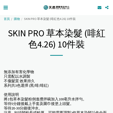
首頁
購物
SKIN PRO 草本染髮 (啡紅色4.26) 10件裝
SKIN PRO 草本染髮 (啡紅
色4.26) 10件裝
無添加有害化學物
只需配以水調製
不傷髮質 效果持久
系列共3色選擇 (黑/啡/啡紅)
使用說明
將1包草本染髮粉倒進攪拌碗加入100亳升水拌勻。
等待5分鐘後戴上手套及圍巾後塗上頭髮。
等待20-30分鐘後沖水。
注意 - 如頭髮較長或較厚，可能需要調製2包草本染髮以作全面