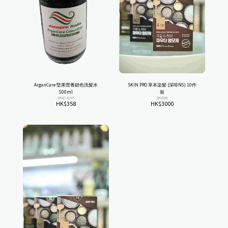
ArganCare 堅果營養鎖色洗髮水
SKIN PRO 草本染髮 (深啡N5) 10件
500ml
裝
DPAC-409P
SP00BK
HK$
358
HK$
3000