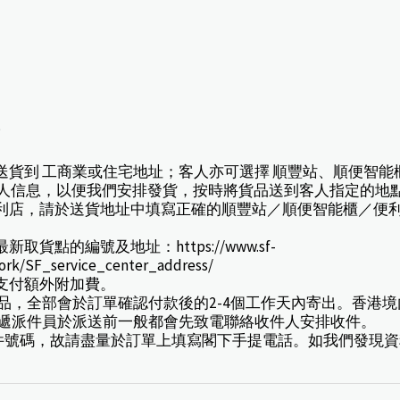
*
擇送貨到 工商業或住宅地址；客人亦可選擇 順豐站、順便智能
人信息，以便我們安排發貨，按時將貨品送到客人指定的地
或便利店，請於送貨地址中填寫正確的順豐站／順便智能櫃／便
貨點的編號及地址：https://www.sf-
work/SF_service_center_address/
款支付額外附加費。
訂產品，全部會於訂單確認付款後的2-4個工作天內寄出。香
速遞派件員於派送前一般都會先致電聯絡收件人安排收件。
豐速遞寄件號碼，故請盡量於訂單上填寫閣下手提電話。如我們發