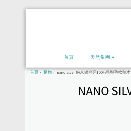
首頁
天然集團
首頁
購物
nano silver 納米銀順亮100%豬鬃毛軟墊
NANO S