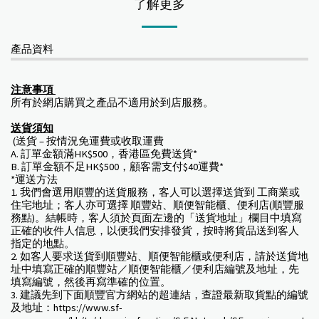
了解更多
產品資料
注意事項
所有於網店購買之產品不適用於到店服務。
送貨須知
(送貨 – 按情況免運費或收取運費
A. 訂單金額滿HK$500，香港區免費送貨*
B. 訂單金額不足HK$500，顧客需支付$40運費*
*運送方法
1. 我們會選用順豐的送貨服務，客人可以選擇送貨到 工商業或
住宅地址；客人亦可選擇 順豐站、順便智能櫃、便利店(順豐服
務點)。結帳時，客人須於頁面左邊的「送貨地址」欄目中填寫
正確的收件人信息，以便我們安排發貨，按時將貨品送到客人
指定的地點。
2. 如客人要求送貨到順豐站、順便智能櫃或便利店，請於送貨地
址中填寫正確的順豐站／順便智能櫃／便利店編號及地址，先
填寫編號，然後再寫準確的位置。
3. 建議先到下面順豐官方網站的超連結，查證最新取貨點的編號
及地址：https://www.sf-