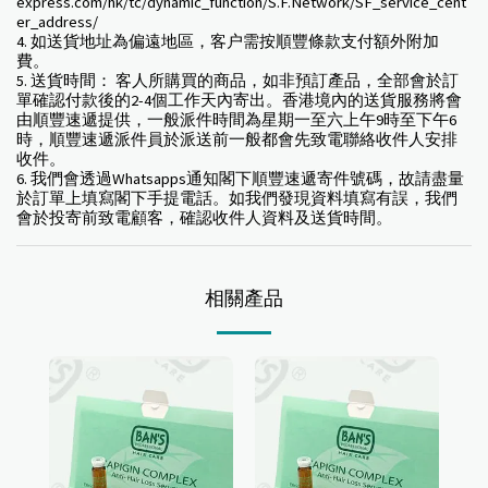
express.com/hk/tc/dynamic_function/S.F.Network/SF_service_cent
er_address/
4. 如送貨地址為偏遠地區，客户需按順豐條款支付額外附加
費。
5. 送貨時間： 客人所購買的商品，如非預訂產品，全部會於訂
單確認付款後的2-4個工作天內寄出。香港境內的送貨服務將會
由順豐速遞提供，一般派件時間為星期一至六上午9時至下午6
時，順豐速遞派件員於派送前一般都會先致電聯絡收件人安排
收件。
6. 我們會透過Whatsapps通知閣下順豐速遞寄件號碼，故請盡量
於訂單上填寫閣下手提電話。如我們發現資料填寫有誤，我們
會於投寄前致電顧客，確認收件人資料及送貨時間。
相關產品