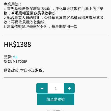
專業用法：
1. 首先為頭皮作深層清潔焗油，淨化每天積聚在毛囊上的污染
物，令毛囊暢通更容易吸收養份
2. 配合專業人員的技術，令精華素液體容易被頭部皮膚極速吸
收；再用吹風機吹乾髮根
3. 建議依照髮理學家的分析，每星期使用一次
HK$
1388
品牌:
MB
型號:
MBT00EP
退貨政策:
本店不設退貨。
加至購物籃