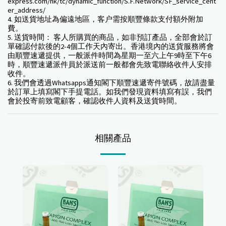
express.com/hk/tc/dynamic_function/S.F.Network/SF_service_cent
er_address/
4. 如送貨地址為偏遠地區，客户需按順豐條款支付額外附加
費。
5. 送貨時間： 客人所購買的商品，如非預訂產品，全部會於訂
單確認付款後的2-4個工作天內寄出。香港境內的送貨服務將會
由順豐速遞提供，一般派件時間為星期一至六上午9時至下午6
時，順豐速遞派件員於派送前一般都會先致電聯絡收件人安排
收件。
6. 我們會透過Whatsapps通知閣下順豐速遞寄件號碼，故請盡量
於訂單上填寫閣下手提電話。如我們發現資料填寫有誤，我們
會於投寄前致電顧客，確認收件人資料及送貨時間。
相關產品