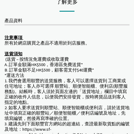
了解更多
產品資料
注意事項
所有於網店購買之產品不適用於到店服務。
送貨須知
(送貨 – 按情況免運費或收取運費
A. 訂單金額滿HK$500，香港區免費送貨*
B. 訂單金額不足HK$500，顧客需支付$40運費*
*運送方法
1. 我們會選用順豐的送貨服務，客人可以選擇送貨到 工商業或
住宅地址；客人亦可選擇 順豐站、順便智能櫃、便利店(順豐服
務點)。結帳時，客人須於頁面左邊的「送貨地址」欄目中填寫
正確的收件人信息，以便我們安排發貨，按時將貨品送到客人
指定的地點。
2. 如客人要求送貨到順豐站、順便智能櫃或便利店，請於送貨地
址中填寫正確的順豐站／順便智能櫃／便利店編號及地址，先
填寫編號，然後再寫準確的位置。
3. 建議先到下面順豐官方網站的超連結，查證最新取貨點的編號
及地址：https://www.sf-