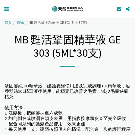
首頁
購物
MB 甦活鞏固精華液 GE 303 (5ml*30支)
MB 甦活鞏固精華液 GE
303 (5ML*30支)
鞏固髮絲303精華液，建議要經使用過及完成調理101精華液，滋
養髮絲202精華液後使用，能穩定已改善之毛嚢，減少毛囊缺氧
枯死
使用方法：
1. 洗髮後，把頭髮抹至六成乾
2. 均勻倒在或噴灑在頭皮表層，用指腹按摩頭皮直至完全吸收
3. 配合同系列的護髮產品使用，效果更佳
4. 每天使用一支。建議按照個人的情況，配合進一步的護理程序