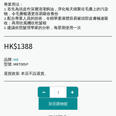
專業用法：
1. 首先為頭皮作深層清潔焗油，淨化每天積聚在毛囊上的污染
物，令毛囊暢通更容易吸收養份
2. 配合專業人員的技術，令精華素液體容易被頭部皮膚極速吸
收；再用吹風機吹乾髮根
3. 建議依照髮理學家的分析，每星期使用一次
HK$
1388
品牌:
MB
型號:
MBT00SP
退貨政策:
本店不設退貨。
加至購物籃