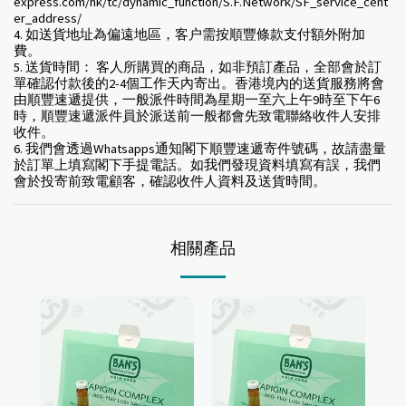
express.com/hk/tc/dynamic_function/S.F.Network/SF_service_cent
er_address/
4. 如送貨地址為偏遠地區，客户需按順豐條款支付額外附加
費。
5. 送貨時間： 客人所購買的商品，如非預訂產品，全部會於訂
單確認付款後的2-4個工作天內寄出。香港境內的送貨服務將會
由順豐速遞提供，一般派件時間為星期一至六上午9時至下午6
時，順豐速遞派件員於派送前一般都會先致電聯絡收件人安排
收件。
6. 我們會透過Whatsapps通知閣下順豐速遞寄件號碼，故請盡量
於訂單上填寫閣下手提電話。如我們發現資料填寫有誤，我們
會於投寄前致電顧客，確認收件人資料及送貨時間。
相關產品