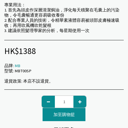
專業用法：
1. 首先為頭皮作深層清潔焗油，淨化每天積聚在毛囊上的污染
物，令毛囊暢通更容易吸收養份
2. 配合專業人員的技術，令精華素液體容易被頭部皮膚極速吸
收；再用吹風機吹乾髮根
3. 建議依照髮理學家的分析，每星期使用一次
HK$
1388
品牌:
MB
型號:
MBT00SP
退貨政策:
本店不設退貨。
加至購物籃