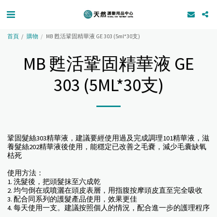
首頁
購物
MB 甦活鞏固精華液 GE 303 (5ml*30支)
MB 甦活鞏固精華液 GE
303 (5ML*30支)
鞏固髮絲303精華液，建議要經使用過及完成調理101精華液，滋
養髮絲202精華液後使用，能穩定已改善之毛嚢，減少毛囊缺氧
枯死
使用方法：
1. 洗髮後，把頭髮抹至六成乾
2. 均勻倒在或噴灑在頭皮表層，用指腹按摩頭皮直至完全吸收
3. 配合同系列的護髮產品使用，效果更佳
4. 每天使用一支。建議按照個人的情況，配合進一步的護理程序