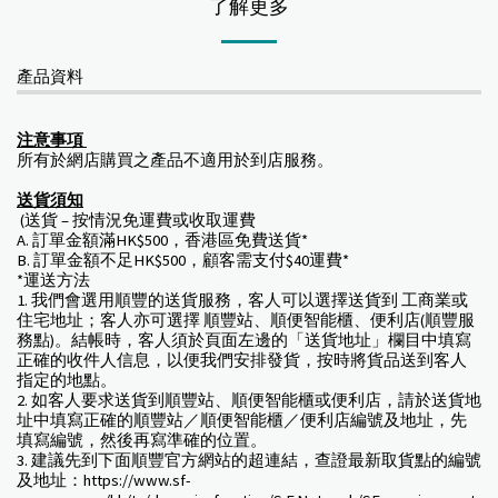
了解更多
產品資料
注意事項
所有於網店購買之產品不適用於到店服務。
送貨須知
(送貨 – 按情況免運費或收取運費
A. 訂單金額滿HK$500，香港區免費送貨*
B. 訂單金額不足HK$500，顧客需支付$40運費*
*運送方法
1. 我們會選用順豐的送貨服務，客人可以選擇送貨到 工商業或
住宅地址；客人亦可選擇 順豐站、順便智能櫃、便利店(順豐服
務點)。結帳時，客人須於頁面左邊的「送貨地址」欄目中填寫
正確的收件人信息，以便我們安排發貨，按時將貨品送到客人
指定的地點。
2. 如客人要求送貨到順豐站、順便智能櫃或便利店，請於送貨地
址中填寫正確的順豐站／順便智能櫃／便利店編號及地址，先
填寫編號，然後再寫準確的位置。
3. 建議先到下面順豐官方網站的超連結，查證最新取貨點的編號
及地址：https://www.sf-