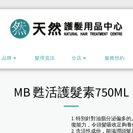
品牌
髮理資訊
分店
服務預約
MB 甦活護髮素750ML
1. 特別針對油脂分泌偏多
復能力，令頭髮吸收足夠養
2. 含活性成份，能滋潤頭