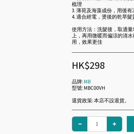
梳理
3. 薄荷及海藻成份，用後
4. 適合經電，燙後的乾旱
使用方法：洗髮後，取適量
上，再用微暖而偏涼的清水
用，效果更佳
HK$
298
品牌:
MB
型號:
MBC00VH
退貨政策:
本店不設退貨。