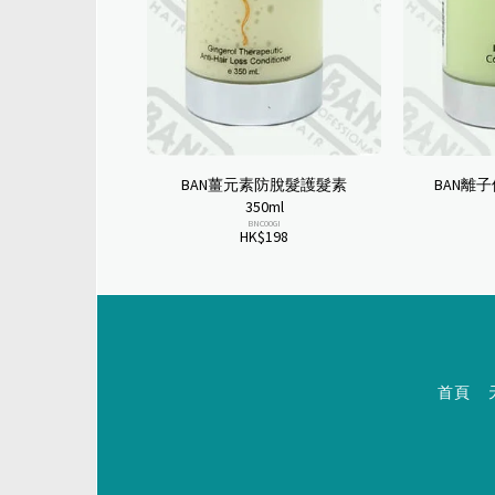
BAN薑元素防脫髮護髮素
BAN離子
350ml
BNC00GI
HK$
198
首頁