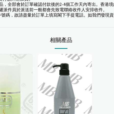
訂產品，全部會於訂單確認付款後的2-4個工作天內寄出。香
速遞派件員於派送前一般都會先致電聯絡收件人安排收件。
豐速遞寄件號碼，故請盡量於訂單上填寫閣下手提電話。如我們發
相關產品