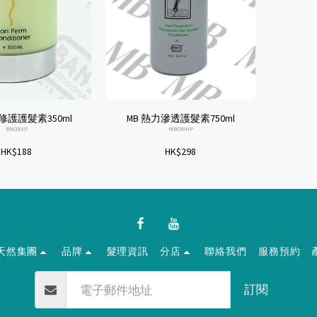
修護護髮素350ml
MB 熱力滲透護髮素750ml
BNC00IP
MBC00HP
HK$
188
HK$
298
天然集團
品牌
髮理資訊
分店
聯絡我們
服務預約
訂閱