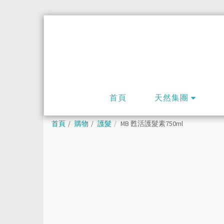
首頁
天然集團
首頁
購物
護髮
MB 甦活護髮素750ml