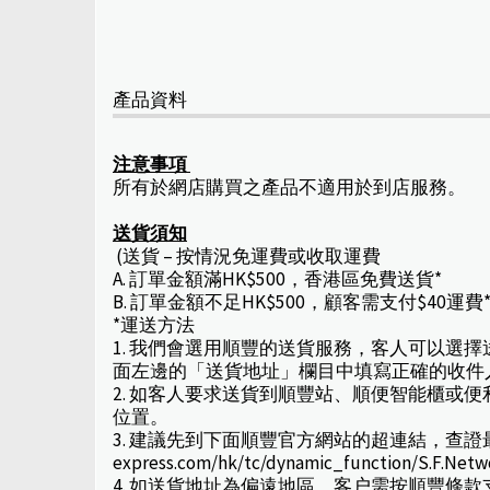
產品資料
注意事項
所有於網店購買之產品不適用於到店服務。
送貨須知
(送貨 – 按情況免運費或收取運費
A. 訂單金額滿HK$500，香港區免費送貨*
B. 訂單金額不足HK$500，顧客需支付$40運費
*運送方法
1. 我們會選用順豐的送貨服務，客人可以選
面左邊的「送貨地址」欄目中填寫正確的收件
2. 如客人要求送貨到順豐站、順便智能櫃
位置。
3. 建議先到下面順豐官方網站的超連結，查證最新取
express.com/hk/tc/dynamic_function/S.F.Net
4. 如送貨地址為偏遠地區，客户需按順豐條