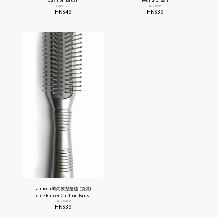
Cushion Brush
Round Brush
DABE02C
DABE05RP
HK$
49
HK$
39
la moda 時尚軟墊髮梳 (袋裝)
Petite Rubber Cushion Brush
DABE04CP
HK$
39