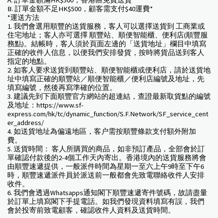
A. 訂單金額滿HK$500，香港區免費送貨*
B. 訂單金額不足HK$500，顧客需支付$40運費*
*運送方法
1. 我們會選用順豐的送貨服務，客人可以選擇送貨到 工商業或
住宅地址；客人亦可選擇 順豐站、順便智能櫃、便利店(順豐服
務點)。結帳時，客人須於頁面左邊的「送貨地址」欄目中填寫
正確的收件人信息，以便我們安排發貨，按時將貨品送到客人
指定的地點。
2. 如客人要求送貨到順豐站、順便智能櫃或便利店，請於送貨地
址中填寫正確的順豐站／順便智能櫃／便利店編號及地址，先
填寫編號，然後再寫準確的位置。
3. 建議先到下面順豐官方網站的超連結，查證最新取貨點的編號
及地址：https://www.sf-
express.com/hk/tc/dynamic_function/S.F.Network/SF_service_cent
er_address/
4. 如送貨地址為偏遠地區，客户需按順豐條款支付額外附加
費。
5. 送貨時間： 客人所購買的商品，如非預訂產品，全部會於訂
單確認付款後的2-4個工作天內寄出。香港境內的送貨服務將會
由順豐速遞提供，一般派件時間為星期一至六上午9時至下午6
時，順豐速遞派件員於派送前一般都會先致電聯絡收件人安排
收件。
6. 我們會透過Whatsapps通知閣下順豐速遞寄件號碼，故請盡量
於訂單上填寫閣下手提電話。如我們發現資料填寫有誤，我們
會於投寄前致電顧客，確認收件人資料及送貨時間。