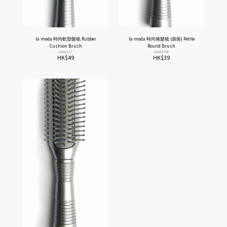
la moda 時尚軟墊髮梳 Rubber
la moda 時尚捲髮梳 (袋裝) Petite
Cushion Brush
Round Brush
DABE02C
DABE05RP
HK$
49
HK$
39