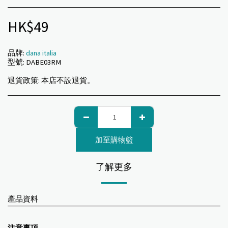
HK$
49
品牌:
dana italia
型號:
DABE03RM
退貨政策:
本店不設退貨。
加至購物籃
了解更多
產品資料