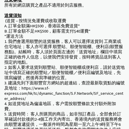
注意事項
所有於網店購買之產品不適用於到店服務。
送貨須知
(送貨 – 按情況免運費或收取運費
A. 訂單金額滿HK$500，香港區免費送貨*
B. 訂單金額不足HK$500，顧客需支付$40運費*
*運送方法
1. 我們會選用順豐的送貨服務，客人可以選擇送貨到 工商業或
住宅地址；客人亦可選擇 順豐站、順便智能櫃、便利店(順豐服
務點)。結帳時，客人須於頁面左邊的「送貨地址」欄目中填寫
正確的收件人信息，以便我們安排發貨，按時將貨品送到客人
指定的地點。
2. 如客人要求送貨到順豐站、順便智能櫃或便利店，請於送貨地
址中填寫正確的順豐站／順便智能櫃／便利店編號及地址，先
填寫編號，然後再寫準確的位置。
3. 建議先到下面順豐官方網站的超連結，查證最新取貨點的編號
及地址：https://www.sf-
express.com/hk/tc/dynamic_function/S.F.Network/SF_service_cent
er_address/
4. 如送貨地址為偏遠地區，客户需按順豐條款支付額外附加
費。
5. 送貨時間： 客人所購買的商品，如非預訂產品，全部會於訂
單確認付款後的2-4個工作天內寄出。香港境內的送貨服務將會
由順豐速遞提供，一般派件時間為星期一至六上午9時至下午6