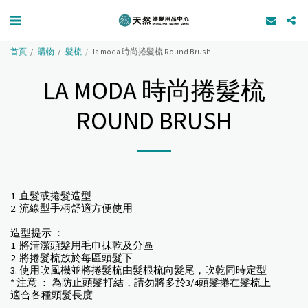
首頁
購物
髮梳
la moda 時尚捲髮梳 Round Brush
LA MODA 時尚捲髮梳
ROUND BRUSH
1. 直髮或捲髮造型
2. 流線型手柄舒適方便使用
造型提示 ：
1. 將清潔頭髮用毛巾抹乾及分區
2. 將捲髮梳放於每區頭髮下
3. 使用吹風機並將捲髮梳由髮根梳向髮尾，吹乾同時定型
* 注意 ： 為防止頭髮打結，請勿將多於3/4頭髮捲在髮梳上
適合各種頭髮長度