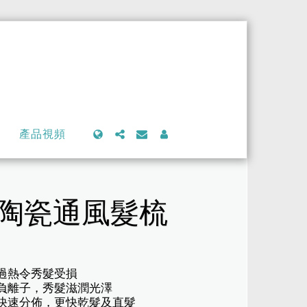
產品視頻
電氣石陶瓷通風髮梳
度過熱令秀髮受損
放負離子，秀髮滋潤光澤
及快速分佈，更快乾髮及直髮