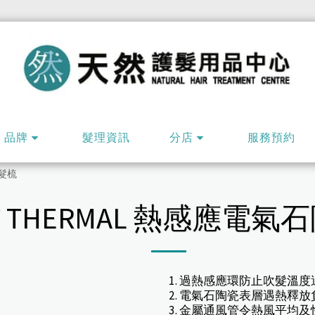
品牌
髮理資訊
分店
服務預約
風髮梳
RT THERMAL 熱感應
1. 過熱感應環防止吹髮溫
2. 電氣石陶瓷表層遇熱釋
3. 金屬通風管令熱風平均