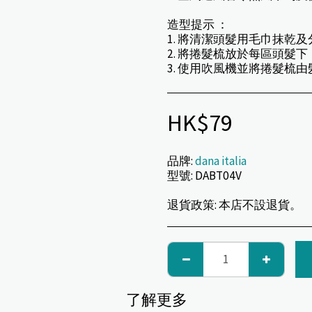
造型提示 ：
1. 將清潔頭髮用毛巾抹乾及
2. 將捲髮梳放於每區頭髮下
3. 使用吹風機並將捲髮梳
HK$
79
品牌:
dana italia
型號:
DABT04V
退貨政策:
本店不設退貨。
了解更多