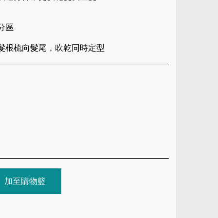
分區
由髮根梳向髮尾，吹乾同時定型
加至購物籃