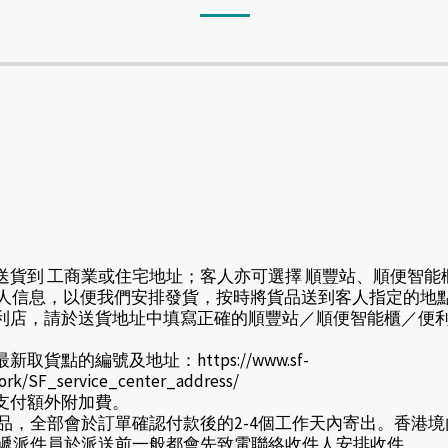
*
擇送貨到 工商業或住宅地址；客人亦可選擇 順豐站、順便智能
人信息，以便我們安排發貨，按時將貨品送到客人指定的地
或便利店，請於送貨地址中填寫正確的順豐站／順便智能櫃／便
貨點的編號及地址：https://www.sf-
work/SF_service_center_address/
款支付額外附加費。
訂產品，全部會於訂單確認付款後的2-4個工作天內寄出。香
速遞派件員於派送前一般都會先致電聯絡收件人安排收件。