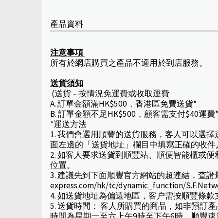
產品資料
注意事項
所有於網店購買之產品不適用於到店服務。
送貨須知
(送貨 – 按情況免運費或收取運費
A. 訂單金額滿HK$500，香港區免費送貨*
B. 訂單金額不足HK$500，顧客需支付$40運費
*運送方法
1. 我們會選用順豐的送貨服務，客人可以選
面左邊的「送貨地址」欄目中填寫正確的收件
2. 如客人要求送貨到順豐站、順便智能櫃
位置。
3. 建議先到下面順豐官方網站的超連結，查證最新取
express.com/hk/tc/dynamic_function/S.F.Net
4. 如送貨地址為偏遠地區，客户需按順豐條
5. 送貨時間： 客人所購買的商品，如非預
時間為星期一至六上午9時至下午6時，順豐