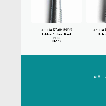
la moda 時尚軟墊髮梳
la mod
Rubber Cushion Brush
Petit
DABE02C
HK$
49
首頁