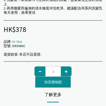
上
2. 再用微暖而偏凍的清水徹底沖洗乾淨。建議配合同系列洗髮乳
每天使用，效果更佳
HK$
378
品牌:
Dr Skin
型號:
DRS003C
退貨政策:
本店不設退貨。
加至購物籃
了解更多