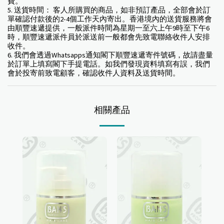
費。
5. 送貨時間： 客人所購買的商品，如非預訂產品，全部會於訂
單確認付款後的2-4個工作天內寄出。香港境內的送貨服務將會
由順豐速遞提供，一般派件時間為星期一至六上午9時至下午6
時，順豐速遞派件員於派送前一般都會先致電聯絡收件人安排
收件。
6. 我們會透過Whatsapps通知閣下順豐速遞寄件號碼，故請盡量
於訂單上填寫閣下手提電話。如我們發現資料填寫有誤，我們
會於投寄前致電顧客，確認收件人資料及送貨時間。
相關產品