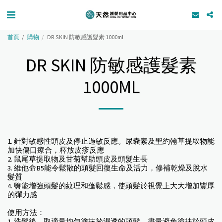
首頁
購物
DR SKIN 防敏感護髮素 1000ml
DR SKIN 防敏感護髮素
1000ML
1. 針對敏感性頭皮及停止過敏反應。尿囊素及聖約翰草提取物能
加快傷口療合，釋放皮疹反應
2. 鼠尾草提取物及甘菊幫助頭皮及頭髮生長
3. 維他命B5能令鬆散的頭髮回復生命及活力，修補乾燥及脫水
髮質
4. 鹽能增強頭髮的紋理和蓬鬆感，使頭髮於視覺上大大增加豐厚
的彈力感
使用方法：
1. 洗髮後，取適量均勻塗抹於濕透的頭髮，盡量避免塗抺於頭皮