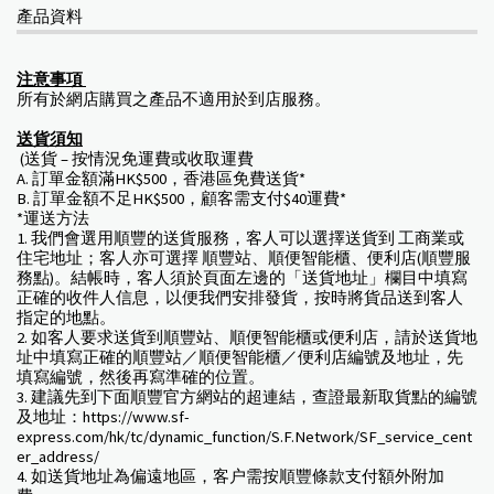
產品資料
注意事項
所有於網店購買之產品不適用於到店服務。
送貨須知
(送貨 – 按情況免運費或收取運費
A. 訂單金額滿HK$500，香港區免費送貨*
B. 訂單金額不足HK$500，顧客需支付$40運費*
*運送方法
1. 我們會選用順豐的送貨服務，客人可以選擇送貨到 工商業或
住宅地址；客人亦可選擇 順豐站、順便智能櫃、便利店(順豐服
務點)。結帳時，客人須於頁面左邊的「送貨地址」欄目中填寫
正確的收件人信息，以便我們安排發貨，按時將貨品送到客人
指定的地點。
2. 如客人要求送貨到順豐站、順便智能櫃或便利店，請於送貨地
址中填寫正確的順豐站／順便智能櫃／便利店編號及地址，先
填寫編號，然後再寫準確的位置。
3. 建議先到下面順豐官方網站的超連結，查證最新取貨點的編號
及地址：https://www.sf-
express.com/hk/tc/dynamic_function/S.F.Network/SF_service_cent
er_address/
4. 如送貨地址為偏遠地區，客户需按順豐條款支付額外附加