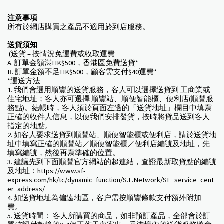
注意事項
所有於網店購買之產品不適用於到店服務。
送貨須知
(送貨 – 按情況免運費或收取運費
A. 訂單金額滿HK$500，香港區免費送貨*
B. 訂單金額不足HK$500，顧客需支付$40運費*
*運送方法
1. 我們會選用順豐的送貨服務，客人可以選擇送貨到 工商業或
住宅地址；客人亦可選擇 順豐站、順便智能櫃、便利店(順豐服
務點)。結帳時，客人須於頁面左邊的「送貨地址」欄目中填寫
正確的收件人信息，以便我們安排發貨，按時將貨品送到客人
指定的地點。
2. 如客人要求送貨到順豐站、順便智能櫃或便利店，請於送貨地
址中填寫正確的順豐站／順便智能櫃／便利店編號及地址，先
填寫編號，然後再寫準確的位置。
3. 建議先到下面順豐官方網站的超連結，查證最新取貨點的編號
及地址：https://www.sf-
express.com/hk/tc/dynamic_function/S.F.Network/SF_service_cent
er_address/
4. 如送貨地址為偏遠地區，客户需按順豐條款支付額外附加
費。
5. 送貨時間： 客人所購買的商品，如非預訂產品，全部會於訂