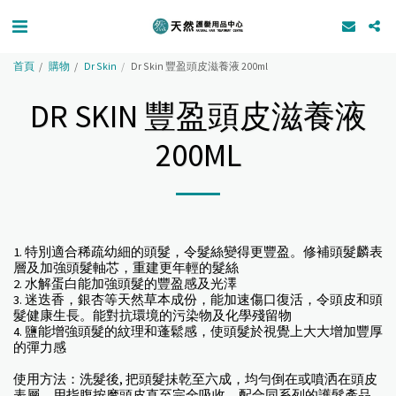
首頁
購物
Dr Skin
Dr Skin 豐盈頭皮滋養液 200ml
DR SKIN 豐盈頭皮滋養液
200ML
1. 特別適合稀疏幼細的頭髮，令髮絲變得更豐盈。修補頭髮麟表
層及加強頭髮軸芯，重建更年輕的髮絲
2. 水解蛋白能加強頭髮的豐盈感及光澤
3. 迷迭香，銀杏等天然草本成份，能加速傷口復活，令頭皮和頭
髮健康生長。能對抗環境的污染物及化學殘留物
4. 鹽能增強頭髮的紋理和蓬鬆感，使頭髮於視覺上大大增加豐厚
的彈力感
使用方法：洗髮後, 把頭髮抺乾至六成，均勻倒在或噴洒在頭皮
表層，用指腹按摩頭皮直至完全吸收。配合同系列的護髮產品