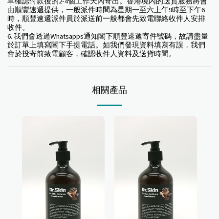
單確認付款後的2-4個工作天內寄出。香港境內的送貨服務將會
由順豐速遞提供，一般派件時間為星期一至六上午9時至下午6
時，順豐速遞派件員於派送前一般都會先致電聯絡收件人安排
收件。
6. 我們會透過Whatsapps通知閣下順豐速遞寄件號碼，故請盡量
於訂單上填寫閣下手提電話。如我們發現資料填寫有誤，我們
會於投寄前致電顧客，確認收件人資料及送貨時間。
相關產品