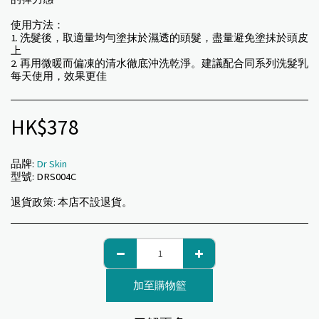
使用方法：
1. 洗髮後，取適量均勻塗抹於濕透的頭髮，盡量避免塗抺於頭皮
上
2. 再用微暖而偏凍的清水徹底沖洗乾淨。建議配合同系列洗髮乳
每天使用，效果更佳
HK$
378
品牌:
Dr Skin
型號:
DRS004C
退貨政策:
本店不設退貨。
加至購物籃