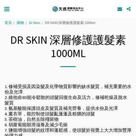
首頁
購物
Dr Skin
DR SKIN 深層修護護髮素 1000ml
DR SKIN 深層修護護髮素
1000ML
1. 修補受損及因染髮及化學物質影響的缺水髮質，補充重要的水
份及光澤
2. 維他命B5能令鬆散的頭髮回復生命及活力，修補乾燥及脫水
髮質
3. 氨基酸能保護頭皮及髮質及補充營養，提供水份及光澤
4. 薰衣草，能控制使頭髮亂蓬蓬及粗獷的頭髮
5. 茶樹油，自然去除殘留物
6. 胡蘿蔔能順滑滋養及減少毛燥
7. 鹽能增強頭髮的紋理和蓬鬆感，使頭髮於視覺上大大增加豐厚
的彈力感