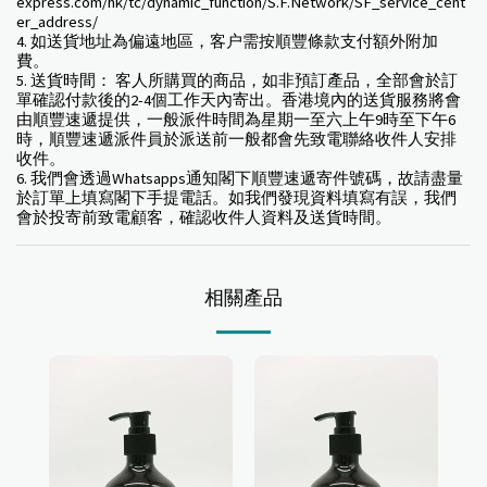
express.com/hk/tc/dynamic_function/S.F.Network/SF_service_cent
er_address/
4. 如送貨地址為偏遠地區，客户需按順豐條款支付額外附加
費。
5. 送貨時間： 客人所購買的商品，如非預訂產品，全部會於訂
單確認付款後的2-4個工作天內寄出。香港境內的送貨服務將會
由順豐速遞提供，一般派件時間為星期一至六上午9時至下午6
時，順豐速遞派件員於派送前一般都會先致電聯絡收件人安排
收件。
6. 我們會透過Whatsapps通知閣下順豐速遞寄件號碼，故請盡量
於訂單上填寫閣下手提電話。如我們發現資料填寫有誤，我們
會於投寄前致電顧客，確認收件人資料及送貨時間。
相關產品