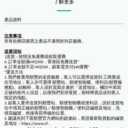
了解更多
產品資料
注意事項
所有於網店購買之產品不適用於到店服務。
送貨須知
(送貨 – 按情況免運費或收取運費
A. 訂單金額滿HK$500，香港區免費送貨*
B. 訂單金額不足HK$500，顧客需支付$40運費*
*運送方法
1. 我們會選用順豐的送貨服務，客人可以選擇送貨到 工商業或
住宅地址；客人亦可選擇 順豐站、順便智能櫃、便利店(順豐服
務點)。結帳時，客人須於頁面左邊的「送貨地址」欄目中填寫
正確的收件人信息，以便我們安排發貨，按時將貨品送到客人
指定的地點。
2. 如客人要求送貨到順豐站、順便智能櫃或便利店，請於送貨地
址中填寫正確的順豐站／順便智能櫃／便利店編號及地址，先
填寫編號，然後再寫準確的位置。
3. 建議先到下面順豐官方網站的超連結，查證最新取貨點的編號
及地址：https://www.sf-