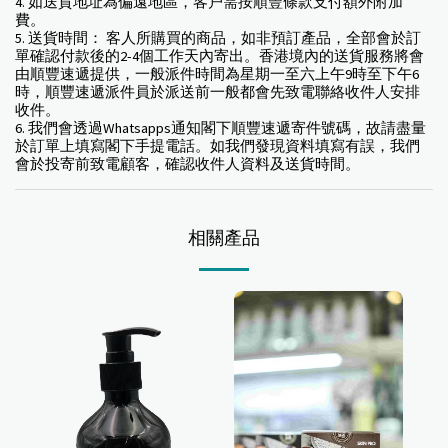
4. 如送貨地址為偏遠地區，客户需按順豐條款支付額外附加
費。
5. 送貨時間： 客人所購買的商品，如非預訂產品，全部會於訂
單確認付款後的2-4個工作天內寄出。香港境內的送貨服務將會
由順豐速遞提供，一般派件時間為星期一至六上午9時至下午6
時，順豐速遞派件員於派送前一般都會先致電聯絡收件人安排
收件。
6. 我們會透過Whatsapps通知閣下順豐速遞寄件號碼，故請盡量
於訂單上填寫閣下手提電話。如我們發現資料填寫有誤，我們
會於投寄前致電顧客，確認收件人資料及送貨時間。
相關產品