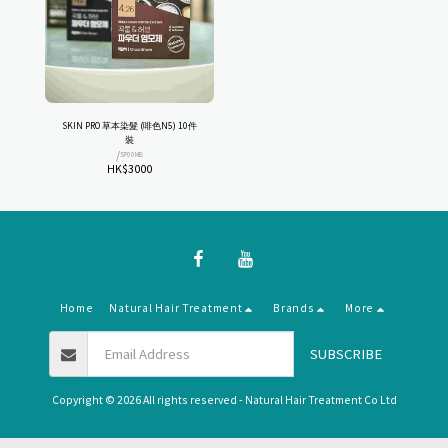
SKIN PRO 草本染髮 (啡色N5) 10件
裝
/
SP00MB
HK$
3000
Home
Natural Hair Treatment
Brands
More
SUBSCRIBE
Copyright © 2026 All rights reserved -
Natural Hair Treatment Co Ltd