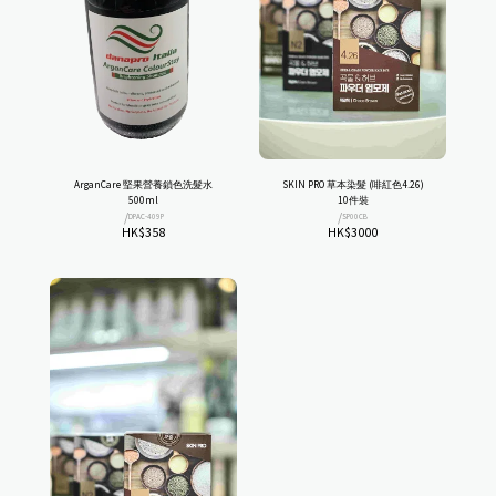
ArganCare 堅果營養鎖色洗髮水
SKIN PRO 草本染髮 (啡紅色4.26)
500ml
10件裝
/
/
DPAC-409P
SP00CB
HK$
358
HK$
3000