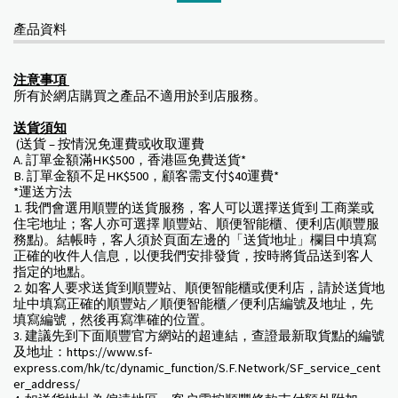
產品資料
注意事項
所有於網店購買之產品不適用於到店服務。
送貨須知
(送貨 – 按情況免運費或收取運費
A. 訂單金額滿HK$500，香港區免費送貨*
B. 訂單金額不足HK$500，顧客需支付$40運費*
*運送方法
1. 我們會選用順豐的送貨服務，客人可以選擇送貨到 工商業或
住宅地址；客人亦可選擇 順豐站、順便智能櫃、便利店(順豐服
務點)。結帳時，客人須於頁面左邊的「送貨地址」欄目中填寫
正確的收件人信息，以便我們安排發貨，按時將貨品送到客人
指定的地點。
2. 如客人要求送貨到順豐站、順便智能櫃或便利店，請於送貨地
址中填寫正確的順豐站／順便智能櫃／便利店編號及地址，先
填寫編號，然後再寫準確的位置。
3. 建議先到下面順豐官方網站的超連結，查證最新取貨點的編號
及地址：https://www.sf-
express.com/hk/tc/dynamic_function/S.F.Network/SF_service_cent
er_address/