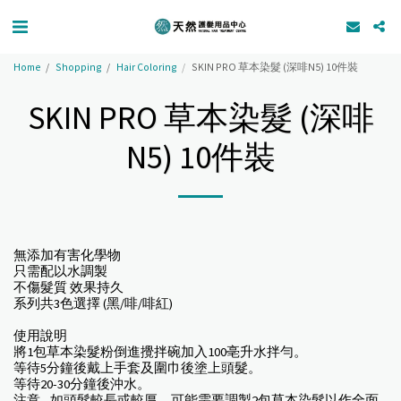
Home
Shopping
Hair Coloring
SKIN PRO 草本染髮 (深啡N5) 10件裝
SKIN PRO 草本染髮 (深啡
N5) 10件裝
無添加有害化學物
只需配以水調製
不傷髮質 效果持久
系列共3色選擇 (黑/啡/啡紅)
使用說明
將1包草本染髮粉倒進攪拌碗加入100亳升水拌勻。
等待5分鐘後戴上手套及圍巾後塗上頭髮。
等待20-30分鐘後沖水。
注意 - 如頭髮較長或較厚，可能需要調製2包草本染髮以作全面