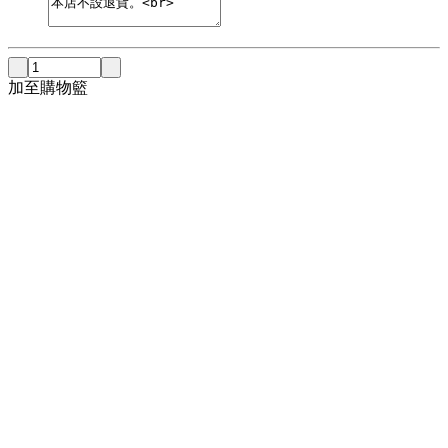
加至購物籃
了解更多
產品資料
注意事項
所有於網店購買之產品不適用於到店服務。
送貨須知
(送貨 – 按情況免運費或收取運費
A. 訂單金額滿HK$500，香港區免費送貨*
B. 訂單金額不足HK$500，顧客需支付$40運費*