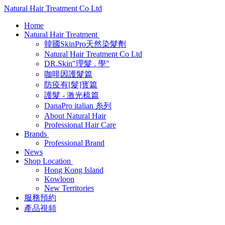
Natural Hair Treatment Co Ltd
Home
Natural Hair Treatment
韓國SkinPro天然染髮劑
Natural Hair Treatment Co Ltd
DR.Skin"理髮 . 學"
咖啡因護髮篇
防疫有[髮]寳篇
護髮 - 激光梳篇
DanaPro italian 糸列
About Natural Hair
Professional Hair Care
Brands
Professional Brand
News
Shop Location
Hong Kong Island
Kowloon
New Territories
服務預約
產品視頻